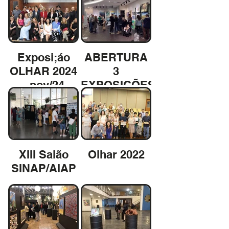
Exposi;áo
ABERTURA
OLHAR 2024
3
- nov/24
EXPOSIÇÕES
XIII Salão
Olhar 2022
SINAP/AIAP