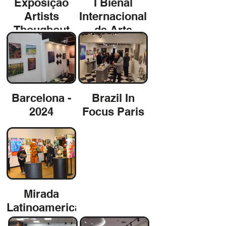
Exposição
I Bienal
Artists
Internacional
Thoughout
de Arte
the World -
Postal -
Londres -
Brasil e
maio/25
México
Barcelona -
Brazil In
2024
Focus Paris
Mirada
Latinoamericana
Actual