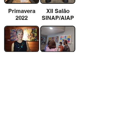
Primavera
XII Salão
2022
SINAP/AIAP
Pleno
Catálogo Cia
Lirismo -
Arte Cultura
Izabel
Alcolea
Pan Techné
Pan Techné