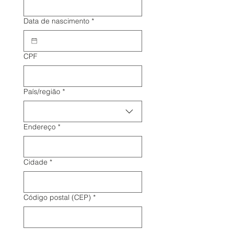
Data de nascimento
*
CPF
Endereço de várias linhas
País/região
*
Endereço
*
Cidade
*
Código postal (CEP)
*