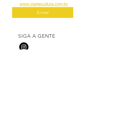
www.ciartecultura.com.br
Enviar
SIGA A GENTE
Escritório: Cia Arte Cultura:
FA dos Santos Cultura e Arte - ME
Endereço: Alameda dos Guatás, 445
São Paulo/SP - CEP
04053-041
CNPJ 13.389.484/0001-54
Galeria física: Shopping Boavista
Endereço: Rua Borba Gato, 59 - G2