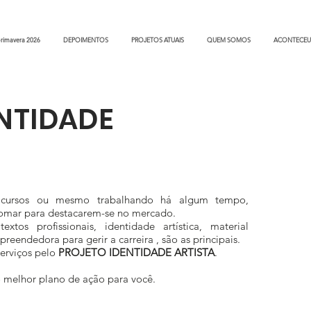
rimavera 2026
DEPOIMENTOS
PROJETOS ATUAIS
QUEM SOMOS
ACONTECEU
NTIDADE
us cursos ou mesmo trabalhando há algum tempo,
omar para destacarem-se no mercado.
xtos profissionais, identidade artística, material
preendedora para gerir a carreira , são as principais.
serviços pelo
PROJETO IDENTIDADE ARTISTA
.
 melhor plano de ação para você.