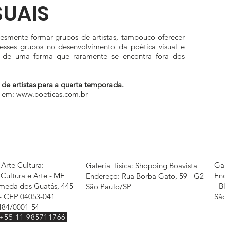
SUAIS
esmente formar grupos de artistas, tampouco oferecer
 esses grupos no desenvolvimento da poética visual e
o, de uma forma que raramente se encontra fora dos
o de artistas para a quarta temporada.
e em:
www.poeticas.com.br
 Arte Cultura:
Gal
Galeria física: Shopping Boavista
Cultura e Arte - ME
En
Endereço: Rua Borba Gato, 59 - G2
meda dos Guatás, 445
- B
São Paulo/SP
- CEP 04053-041
Sã
484/0001-54
+55 11 985711766