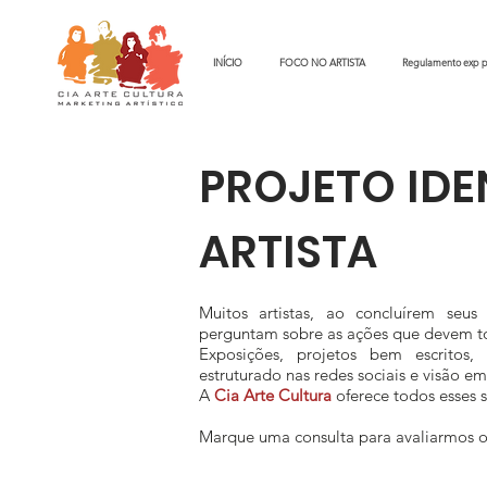
INÍCIO
FOCO NO ARTISTA
Regulamento exp p
PROJETO IDE
ARTISTA
Muitos artistas, ao concluírem se
perguntam sobre as ações que devem t
Exposições, projetos bem escritos, te
estruturado nas redes sociais e visão em
A
Cia Arte Cultura
oferece todos esses 
Marque uma consulta para avaliarmos o